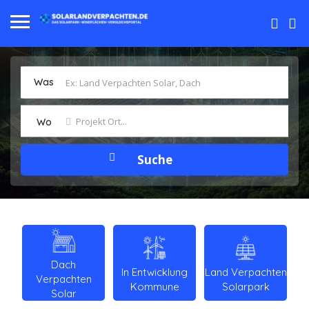
Was
Wo
Dach
In Entwicklung
Land Verpachten
Verpachten
Kommune
Solarpark
Solar