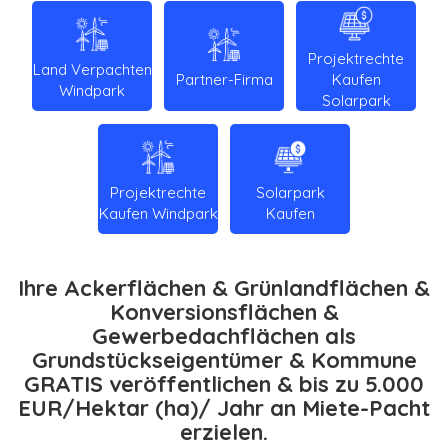
Projektrechte
Land Verpachten
Partner-Firma
Kaufen
Windpark
Solarpark
Projektrechte
Solarpark
Kaufen Windpark
Kaufen
Ihre Ackerflächen & Grünlandflächen &
Konversionsflächen &
Gewerbedachflächen als
Grundstückseigentümer & Kommune
GRATIS veröffentlichen & bis zu 5.000
EUR/Hektar (ha)/ Jahr an Miete-Pacht
erzielen.