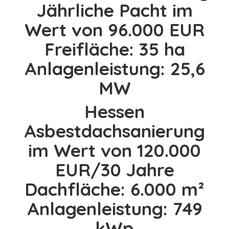
Jährliche Pacht im
persönliches Miet-
Wert von 96.000 EUR
Pachtangebot
Freifläche: 35 ha
erhalten?
Anlagenleistung: 25,6
Energie-Projekt veröffentlichen
MW
Hessen
Sie möchten Ihr
Asbestdachsanierung
persönliches Miet-
im Wert von 120.000
Pachtangebot
EUR/30 Jahre
erhalten?
Dachfläche: 6.000 m²
Anlagenleistung: 749
Energie-Projekt veröffentlichen
kWp