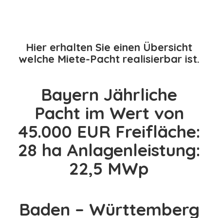
Hier erhalten Sie einen Übersicht
welche Miete-Pacht realisierbar ist.
Sie möchten Ihr
Bayern Jährliche
persönliches Miet-
Pacht im Wert von
Pachtangebot
45.000 EUR Freifläche:
erhalten?
28 ha Anlagenleistung:
22,5 MWp
Energie-Projekt veröffentlichen
Baden – Württemberg
Sie möchten Ihr